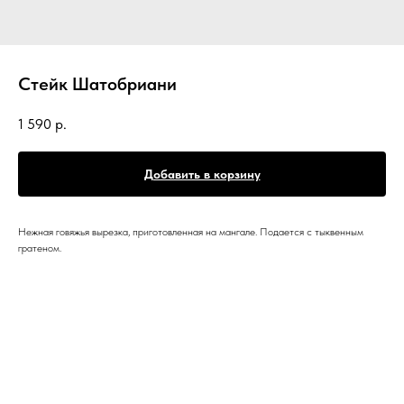
Стейк Шатобриани
1 590
р.
Добавить в корзину
Нежная говяжья вырезка, приготовленная на мангале. Подается с тыквенным
гратеном.